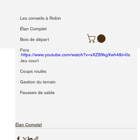
Les conseils à Robin
Les conseils à Robin
Élan avant et impact - Rick Shiels
Élan Complet
Vidéo 5 de 6
Bois de départ
Le guide complet du swing de golf par Rick Shiels
Fers
https://www.youtube.com/watch?v=xXZ89kgXwh4&t=0s
Jeu court
Coups roulés
Gestion du terrain
Fausses de sable
Élan Complet