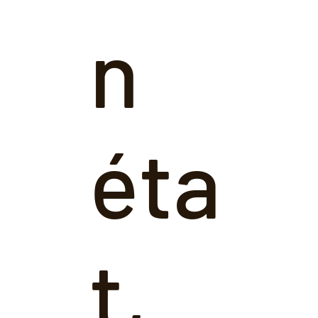
n
éta
t,