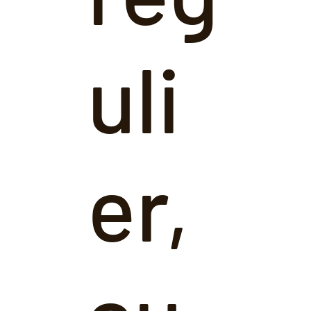
uli
er,