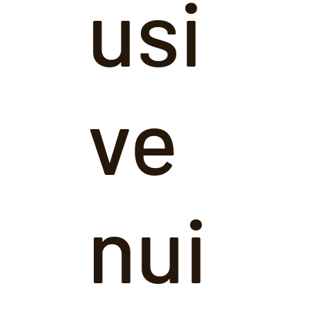
usi
ve
nui