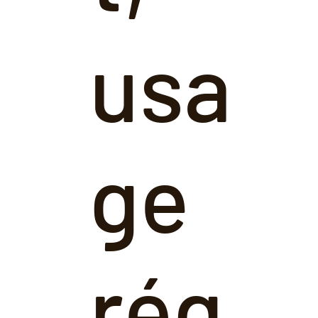
usa
ge
rég