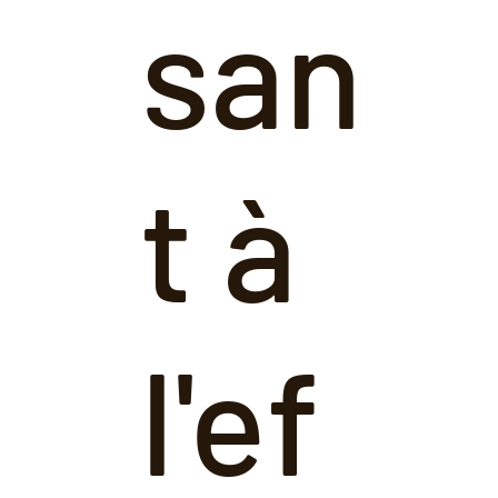
san
t à
l'ef