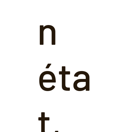
n
éta
t,