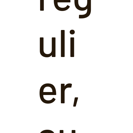
uli
er,