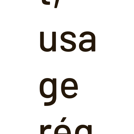
usa
ge
rég