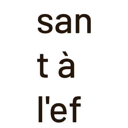
san
t à
l'ef