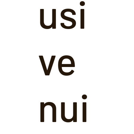
usi
ve
nui