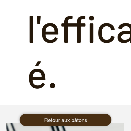
l'effic
é.
Retour aux bâtons