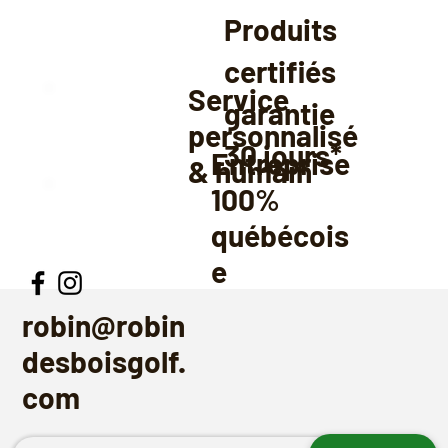
Produits
certifiés
Service
garantie
personnalisé
30
jours*
Entreprise
& humain
100%
québécois
e
robin@robin
desboisgolf.
com