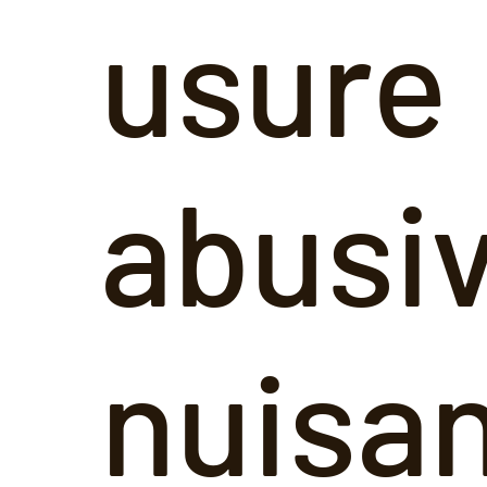
usure
abusi
nuisan