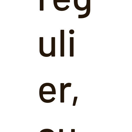
uli
er,