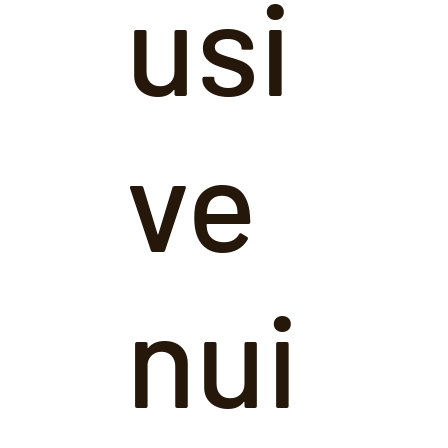
usi
ve
nui