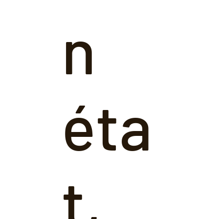
n
éta
t,