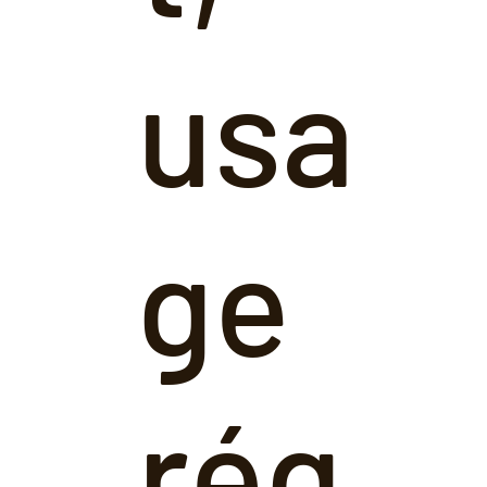
usa
ge
rég