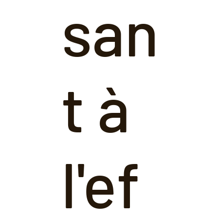
san
t à
l'ef