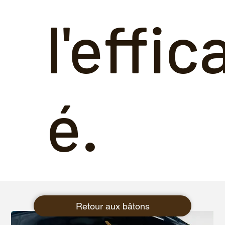
l'effic
é.
Retour aux bâtons