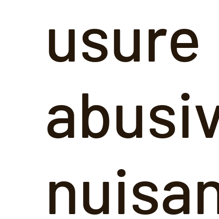
usure
abusi
nuisan