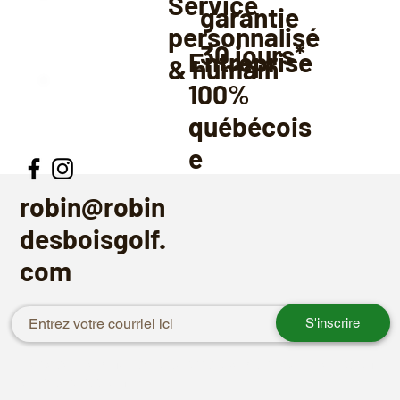
Service
garantie
personnalisé
30
jours*
Entreprise
& humain
100%
québécois
e
robin@robin
desboisgolf.
com
S'inscrire
Recevez les nouveaux arrivages par courriel avant
leur publication.