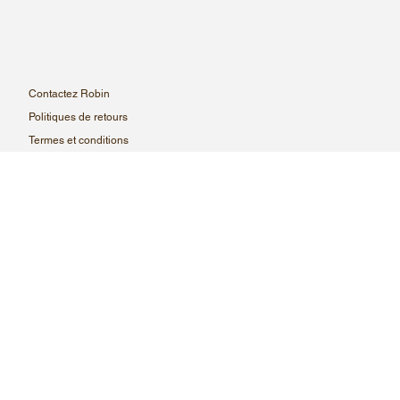
Recevez les nouveaux arrivages par courriel avant
leur publication.
Contactez Robin
Politiques de retours
Termes et conditions