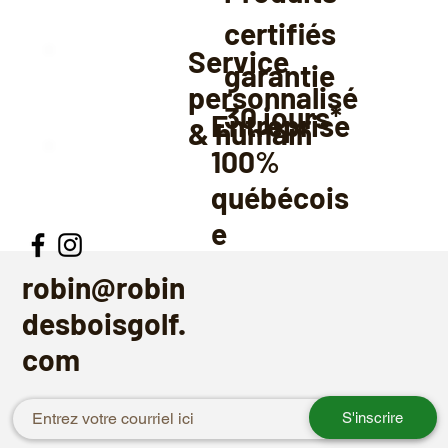
certifiés
Service
garantie
personnalisé
30
jours*
Entreprise
& humain
100%
québécois
e
robin@robin
desboisgolf.
com
S'inscrire