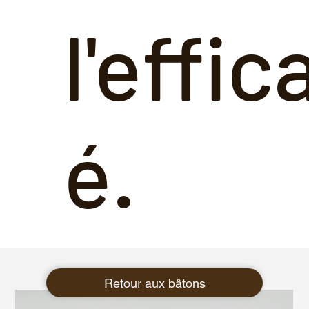
l'effic
é.
Retour aux bâtons