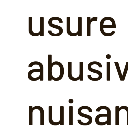
usure
abusi
nuisan