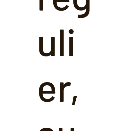
uli
er,