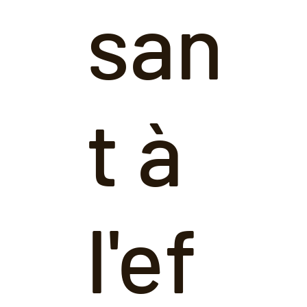
san
t à
l'ef