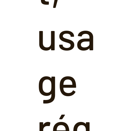
usa
ge
rég