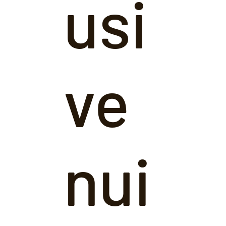
usi
ve
nui