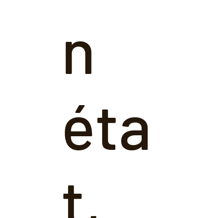
n
éta
t,