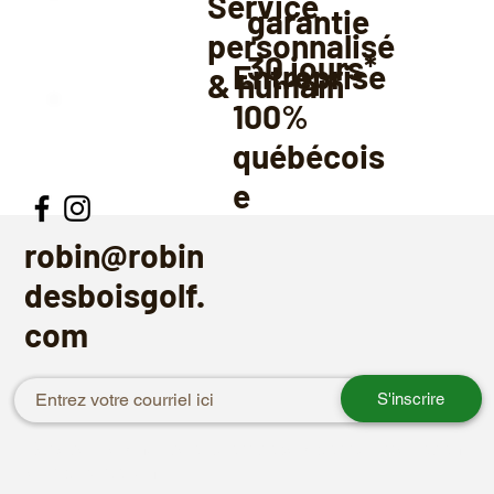
Service
garantie
personnalisé
30
jours*
Entreprise
& humain
100%
québécois
e
robin@robin
desboisgolf.
com
S'inscrire
Recevez les nouveaux arrivages par courriel avant
leur publication.