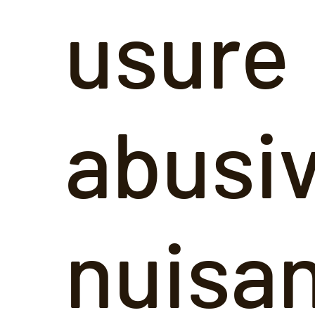
usure
abusi
nuisan