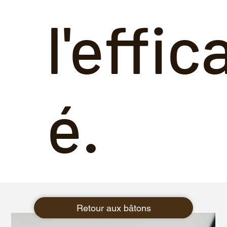
l'effic
é.
Retour aux bâtons